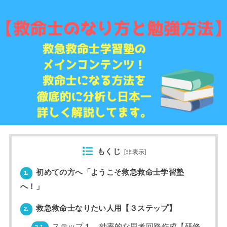
もくじ
[
非表示
]
初めての方へ「ようこそ救急救命士学習塾
1.
へ！」
救急救命士なりたい人用【３ステップ】
2.
ステップ１ 効率的な思考回路作成【研修
2.1.