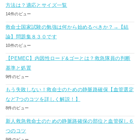
方法は？適応とサイズ一覧
14件のビュー
救命士国家試験の勉強は何から始めるべきか？→【結
論】問題集８３０です
10件のビュー
【PEMEC】内因性ロード&ゴーとは？救急隊員の判断
基準と処置
9件のビュー
もう失敗しない！救命士のための静脈路確保【血管選定
など7つのコツを詳しく解説！】
8件のビュー
新人救急救命士のための静脈路確保の部位と血管探し６
つのコツ
8件のビュー