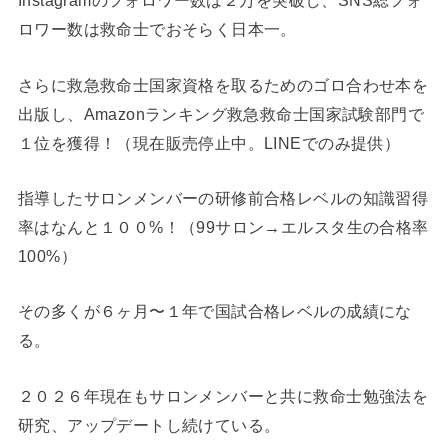
Instagramのフォロワー数は２万を突破し、SNS総フォ
ロワー数は救命士でおそらく日本一。
さらに救急救命士国家資格を取るためのゴロ合わせ本を
出版し、Amazonランキング救急救命士国家試験部門で
１位を獲得！（現在販売停止中。LINEでのみ提供）
指導したサロンメンバーの研修前合格レベルの知識習得
率はなんと１００%！（99サロン→エルスタ生の合格率
100%）
その多くが６ヶ月〜１年で国試合格レベルの成績にな
る。
２０２６年現在もサロンメンバーと共に救命士勉強法を
研究、アップデートし続けている。