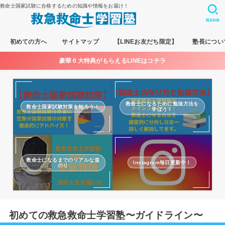
救命士国家試験に合格するための知識や情報をお届け！
SEARCH
初めての方へ
サイトマップ
【LINEお友だち限定】
塾長につい
豪華６大特典がもらえるLINEはコチラ
救命士になるために勉強方法を
救命士国家試験対策を知ろう！
学ぼう！
救命士になるまでのリアルな道
Instagram毎日更新中！
のり
初めての救急救命士学習塾〜ガイドライン〜