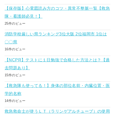
【保存版】心電図読み方のコツ・異常不整脈一覧【救急
隊・看護師必見！】
25件のビュー
消防学校厳しい県ランキング3位大阪 2位福岡市 1位は
〇〇県
16件のビュー
【NCPR】テストに１日勉強で合格した方法とは？【過
去問題あり】
15件のビュー
【救急隊も使ってる！】身体の部位名前・内臓位置・医
学的名称
14件のビュー
救急救命士が使うＬＴ（ラリンゲアルチューブ）の使用