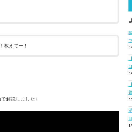
！教えてー！
2
2
で解説しました↓
2
1