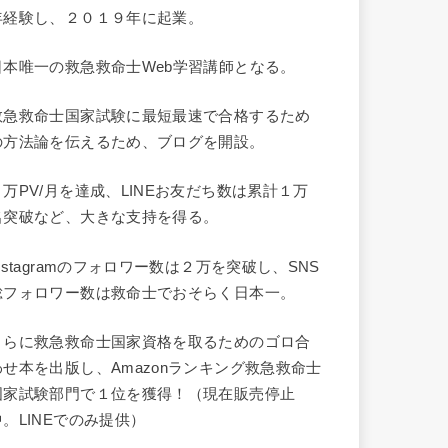
年経験し、２０１９年に起業。
日本唯一の救急救命士Web学習講師となる。
救急救命士国家試験に最短最速で合格するため
の方法論を伝えるため、ブログを開設。
９万PV/月を達成、LINEお友だち数は累計１万
名突破など、大きな支持を得る。
Instagramのフォロワー数は２万を突破し、SNS
総フォロワー数は救命士でおそらく日本一。
さらに救急救命士国家資格を取るためのゴロ合
わせ本を出版し、Amazonランキング救急救命士
国家試験部門で１位を獲得！（現在販売停止
中。LINEでのみ提供）