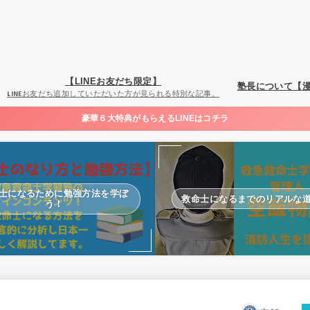
【LINEお友だち限定】
塾長について【
LINEお友だち追加していただいた方が見られる特別な記事。
豪華６大特典がもらえるLINEはコチラ
士になるために勉強方法を学ぼ
救命士になるまでのリアルな
う！