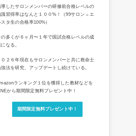
指導したサロンメンバーの研修前合格レベルの
知識習得率はなんと１００%！（99サロン→エ
ルスタ生の合格率100%）
その多くが６ヶ月〜１年で国試合格レベルの成
績になる。
２０２６年現在もサロンメンバーと共に救命士
勉強法を研究、アップデートし続けている。
Amazonランキング１位を獲得した教材などを
LINEから期間限定無料プレゼント中！
期間限定無料プレゼント中！