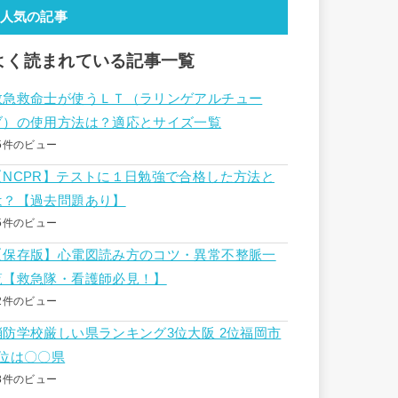
人気の記事
よく読まれている記事一覧
救急救命士が使うＬＴ（ラリンゲアルチュー
ブ）の使用方法は？適応とサイズ一覧
5件のビュー
【NCPR】テストに１日勉強で合格した方法と
は？【過去問題あり】
5件のビュー
【保存版】心電図読み方のコツ・異常不整脈一
覧【救急隊・看護師必見！】
2件のビュー
消防学校厳しい県ランキング3位大阪 2位福岡市
1位は〇〇県
8件のビュー