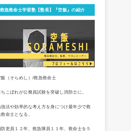
救急救命士学習塾【塾長】『空飯』の紹介
空飯（そらめし）/救急救命士
落ちこぼれが公務員試験を突破し消防士に。
勉強法や効率的な考え方を身につけ最年少で救
急救命士となる。
消防吏員１２年、救急隊員１１年、救命士を５