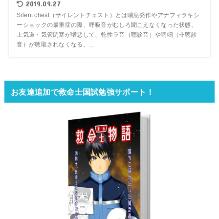
2019.09.27
Silent chest（サイレントチェスト）とは喘息発作やアナフィラキシ
ーショックの最重症の際、呼吸音がむしろ聞こえなくなった状態。
上気道・気管閉塞が増悪して、乾性ラ音（聴診音）や喘鳴（非聴診
音）が聴取されなくなる。...
お友達追加で救命士国試勉強サポート！