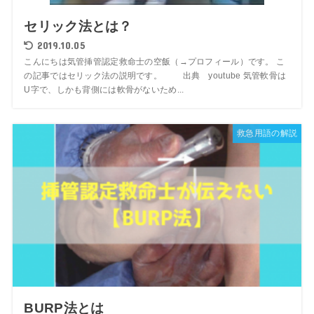
セリック法とは？
2019.10.05
こんにちは気管挿管認定救命士の空飯（→プロフィール）です。 こ
の記事ではセリック法の説明です。 出典 youtube 気管軟骨は
U字で、しかも背側には軟骨がないため...
救急用語の解説
BURP法とは