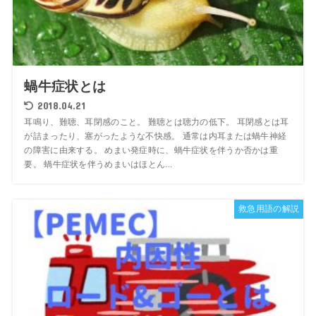
蝸牛症状とは
2018.04.21
耳鳴り、難聴、耳閉感のこと。 難聴とは聴力の低下。 耳閉感とは耳
が詰まったり、塞がったような不快感。 通常は内耳または蝸牛神経
の障害に由来する。 めまい発症時に、蝸牛症状を伴うか否かは重
要。 蝸牛症状を伴うめまいはほとん...
救急用語の解説