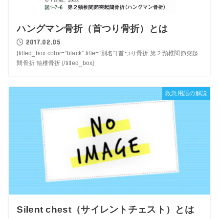
ハングマン骨折（首つり骨折）とは
2017.02.05
[titled_box color=”black” title=”別名”] 首つり骨折 第２頸椎関節突起
間骨折 軸椎骨折 [/titled_box]
救急用語の解説
Silent chest（サイレントチェスト）とは