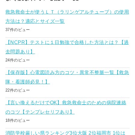
救急救命士が使うＬＴ（ラリンゲアルチューブ）の使用
方法は？適応とサイズ一覧
37件のビュー
【NCPR】テストに１日勉強で合格した方法とは？【過
去問題あり】
24件のビュー
【保存版】心電図読み方のコツ・異常不整脈一覧【救急
隊・看護師必見！】
22件のビュー
【言い換えるだけでOK】救急救命士のための病院連絡
のコツ【テンプレセリフあり】
18件のビュー
消防学校厳しい県ランキング3位大阪 2位福岡市 1位は