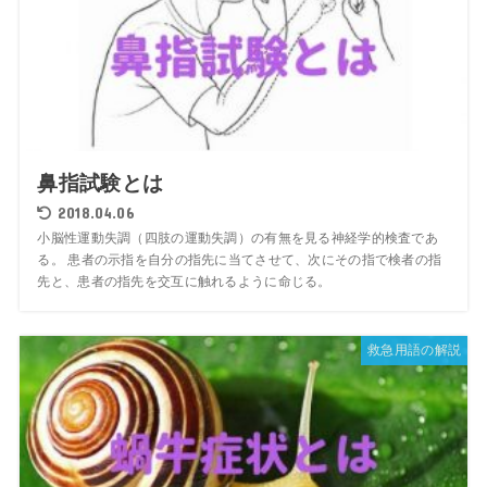
鼻指試験とは
2018.04.06
小脳性運動失調（四肢の運動失調）の有無を見る神経学的検査であ
る。 患者の示指を自分の指先に当てさせて、次にその指で検者の指
先と、患者の指先を交互に触れるように命じる。
救急用語の解説