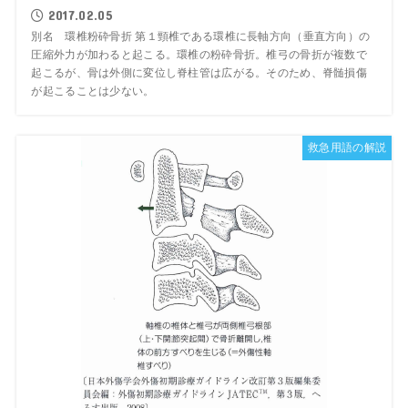
2017.02.05
別名 環椎粉砕骨折 第１頸椎である環椎に長軸方向（垂直方向）の
圧縮外力が加わると起こる。環椎の粉砕骨折。椎弓の骨折が複数で
起こるが、骨は外側に変位し脊柱管は広がる。そのため、脊髄損傷
が起こることは少ない。
救急用語の解説