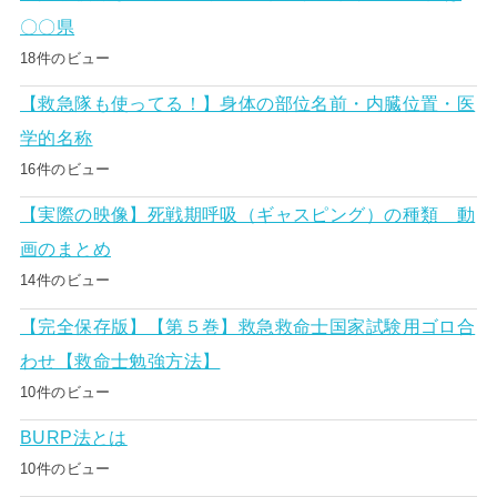
〇〇県
18件のビュー
【救急隊も使ってる！】身体の部位名前・内臓位置・医
学的名称
16件のビュー
【実際の映像】死戦期呼吸（ギャスピング）の種類 動
画のまとめ
14件のビュー
【完全保存版】【第５巻】救急救命士国家試験用ゴロ合
わせ【救命士勉強方法】
10件のビュー
BURP法とは
10件のビュー