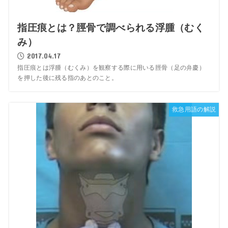
指圧痕とは？脛骨で調べられる浮腫（むく
み）
2017.04.17
指圧痕とは浮腫（むくみ）を観察する際に用いる脛骨（足の弁慶）
を押した後に残る指のあとのこと。
救急用語の解説