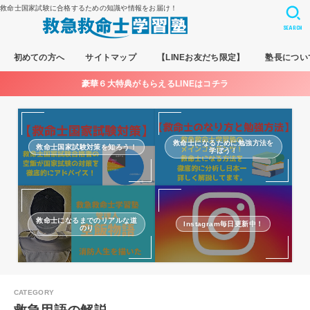
救命士国家試験に合格するための知識や情報をお届け！
SEARCH
初めての方へ
サイトマップ
【LINEお友だち限定】
塾長につい
豪華６大特典がもらえるLINEはコチラ
救命士になるために勉強方法を
救命士国家試験対策を知ろう！
学ぼう！
救命士になるまでのリアルな道
Instagram毎日更新中！
のり