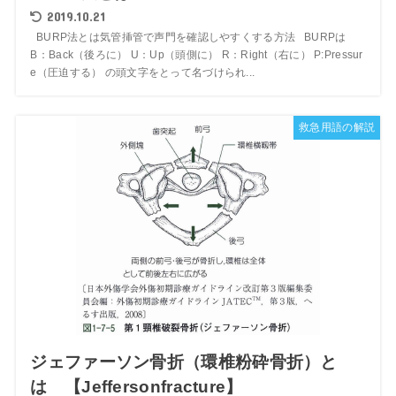
2019.10.21
BURP法とは気管挿管で声門を確認しやすくする方法 BURPは
B：Back（後ろに） U：Up（頭側に） R：Right（右に） P:Pressur
e（圧迫する） の頭文字をとって名づけられ...
救急用語の解説
ジェファーソン骨折（環椎粉砕骨折）と
は 【Jeffersonfracture】