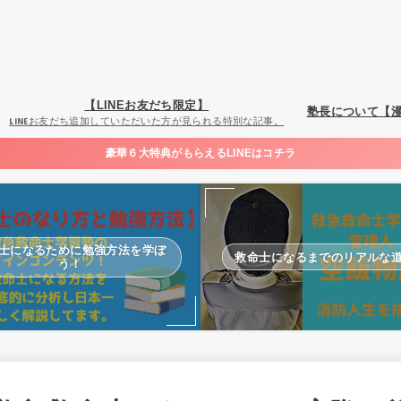
【LINEお友だち限定】
塾長について【
LINEお友だち追加していただいた方が見られる特別な記事。
豪華６大特典がもらえるLINEはコチラ
士になるために勉強方法を学ぼ
救命士になるまでのリアルな
う！