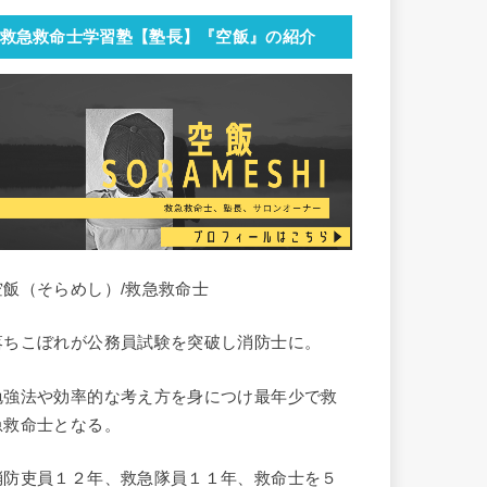
救急救命士学習塾【塾長】『空飯』の紹介
空飯（そらめし）/救急救命士
落ちこぼれが公務員試験を突破し消防士に。
勉強法や効率的な考え方を身につけ最年少で救
急救命士となる。
消防吏員１２年、救急隊員１１年、救命士を５