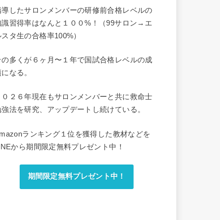
指導したサロンメンバーの研修前合格レベルの
知識習得率はなんと１００%！（99サロン→エ
ルスタ生の合格率100%）
その多くが６ヶ月〜１年で国試合格レベルの成
績になる。
２０２６年現在もサロンメンバーと共に救命士
勉強法を研究、アップデートし続けている。
Amazonランキング１位を獲得した教材などを
LINEから期間限定無料プレゼント中！
期間限定無料プレゼント中！