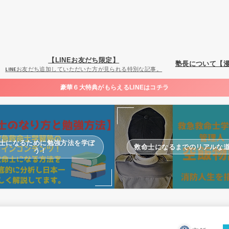
【LINEお友だち限定】
塾長について【
LINEお友だち追加していただいた方が見られる特別な記事。
豪華６大特典がもらえるLINEはコチラ
士になるために勉強方法を学ぼ
救命士になるまでのリアルな
う！