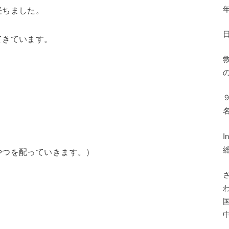
経ちました。
てきています。
）
やつを配っていきます。）
、