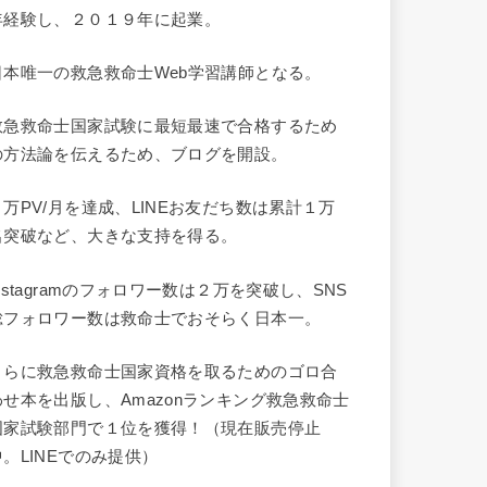
年経験し、２０１９年に起業。
日本唯一の救急救命士Web学習講師となる。
救急救命士国家試験に最短最速で合格するため
の方法論を伝えるため、ブログを開設。
９万PV/月を達成、LINEお友だち数は累計１万
名突破など、大きな支持を得る。
Instagramのフォロワー数は２万を突破し、SNS
総フォロワー数は救命士でおそらく日本一。
さらに救急救命士国家資格を取るためのゴロ合
わせ本を出版し、Amazonランキング救急救命士
国家試験部門で１位を獲得！（現在販売停止
中。LINEでのみ提供）