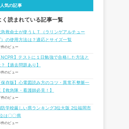
人気の記事
よく読まれている記事一覧
救急救命士が使うＬＴ（ラリンゲアルチュー
ブ）の使用方法は？適応とサイズ一覧
2件のビュー
【NCPR】テストに１日勉強で合格した方法と
は？【過去問題あり】
8件のビュー
【保存版】心電図読み方のコツ・異常不整脈一
覧【救急隊・看護師必見！】
7件のビュー
消防学校厳しい県ランキング3位大阪 2位福岡市
1位は〇〇県
8件のビュー