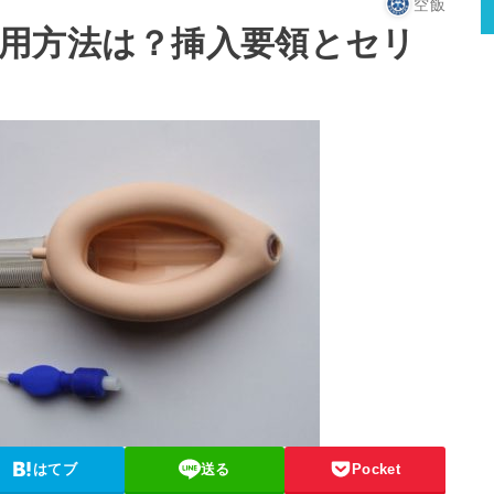
空飯
用方法は？挿入要領とセリ
はてブ
送る
Pocket