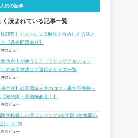
人気の記事
よく読まれている記事一覧
【NCPR】テストに１日勉強で合格した方法と
は？【過去問題あり】
2件のビュー
救急救命士が使うＬＴ（ラリンゲアルチュー
ブ）の使用方法は？適応とサイズ一覧
1件のビュー
【保存版】心電図読み方のコツ・異常不整脈一
覧【救急隊・看護師必見！】
1件のビュー
消防学校厳しい県ランキング3位大阪 2位福岡市
1位は〇〇県
8件のビュー