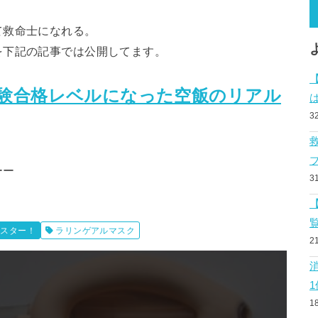
て救命士になれる。
を下記の記事では公開してます。
験合格レベルになった空飯のリアル
3
ーー
3
マスター！
ラリンゲアルマスク
2
1