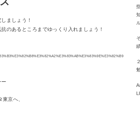
ス
究しましょう！
抵抗のあるところまでゆっくり入れましょう！
%AA%E3%83%B3%E3%82%B8%E3%82%A2%E3%83%AB%E3%83%9E%E3%82%B9
ーー
タ東京へ、
。