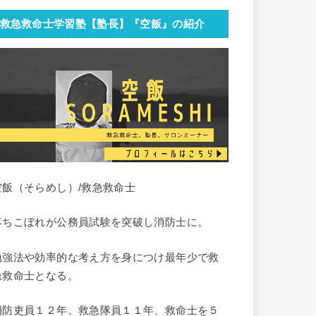
救急救命士学習塾【塾長】『空飯』の紹介
空飯（そらめし）/救急救命士
落ちこぼれが公務員試験を突破し消防士に。
勉強法や効率的な考え方を身につけ最年少で救
急救命士となる。
消防吏員１２年、救急隊員１１年、救命士を５