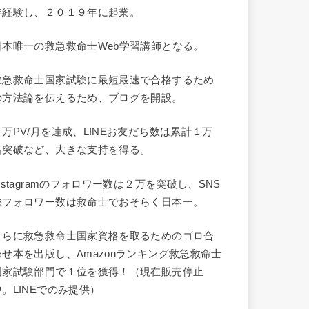
年経験し、２０１９年に起業。
日本唯一の救急救命士Web学習講師となる。
救急救命士国家試験に最短最速で合格するため
の方法論を伝えるため、ブログを開設。
９万PV/月を達成、LINEお友だち数は累計１万
名突破など、大きな支持を得る。
Instagramのフォロワー数は２万を突破し、SNS
総フォロワー数は救命士でおそらく日本一。
さらに救急救命士国家資格を取るためのゴロ合
わせ本を出版し、Amazonランキング救急救命士
国家試験部門で１位を獲得！（現在販売停止
中。LINEでのみ提供）