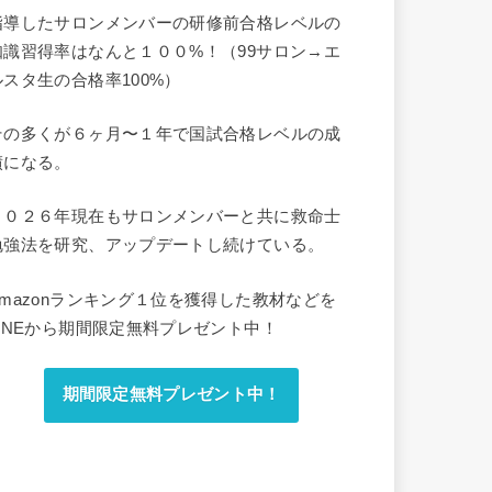
指導したサロンメンバーの研修前合格レベルの
知識習得率はなんと１００%！（99サロン→エ
ルスタ生の合格率100%）
その多くが６ヶ月〜１年で国試合格レベルの成
績になる。
２０２６年現在もサロンメンバーと共に救命士
勉強法を研究、アップデートし続けている。
Amazonランキング１位を獲得した教材などを
LINEから期間限定無料プレゼント中！
期間限定無料プレゼント中！