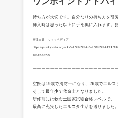
ワンポイントアドバイ
持ち方が大切です。自分なりの持ち方を研
挿入時は思った以上に手を奥に入れます。
画像出典 ウィキペディア
https://ja.wikipedia.org/wiki/%E3%83%A9%E3%83
%E3%82%AF
ーーーーーーーーーーーーーーーーーーー
空飯は19歳で消防士になり、26歳でエルス
そして最年少で救命士となりました。
研修前には救命士国家試験合格レベルで、
最高に充実したエルスタ生活を送りました