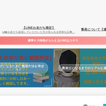
【LINEお友だち限定】
塾長について【
LINEお友だち追加していただいた方が見られる特別な記事。
豪華６大特典がもらえるLINEはコチラ
士になるために勉強方法を学ぼ
救命士になるまでのリアルな
う！