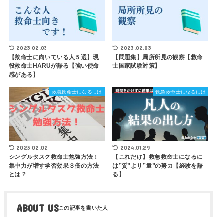
2023.02.03
2023.02.03
【救命士に向いている人５選】現
【問題集】局所所見の観察【救命
役救命士HARUが語る【強い使命
士国家試験対策】
感がある】
救急救命士になるには
救急救命士になるには
2023.02.02
2024.01.29
シングルタスク救命士勉強方法！
【これだけ】救急救命士になるに
集中力が増す学習効果３倍の方法
は”質”より”量”の努力【経験を語
とは？
る】
ABOUT US