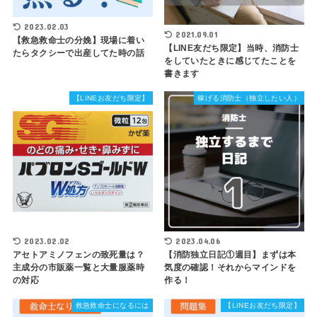
2023.02.03
2021.09.01
【救急救命士の分娩】現場に着い
【LINE友だち限定】当時、消防士
たらタクシーで出産してた時の話
をしていたときに感じてたことを
書きます
【LINEお友だち限定】
稼げる消防士（独立したい人）
2023.02.02
2023.04.06
アセトアミノフェンの致死量は？
【消防独立日記①週目】まずは本
主成分の市販薬一覧と大量服薬時
気度の確認！それからマインドを
の対応
作る！
救急救命士になるには
【LINEお友だち限定】