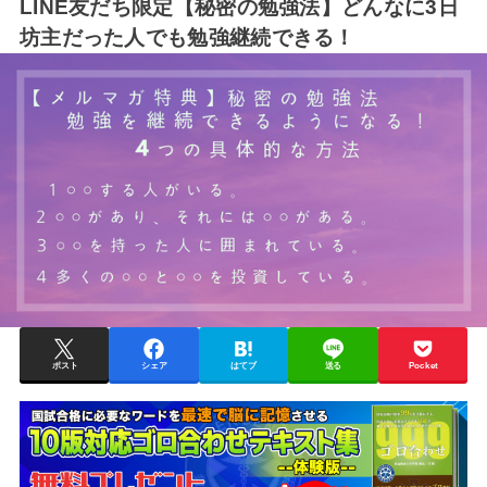
LINE友だち限定【秘密の勉強法】どんなに3日
坊主だった人でも勉強継続できる！
ポスト
シェア
はてブ
送る
Pocket