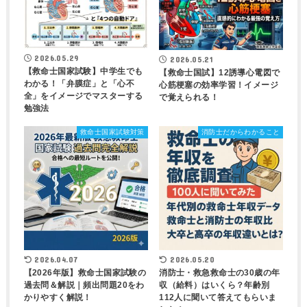
2026.05.29
2026.05.21
【救命士国家試験】中学生でも
【救命士国試】12誘導心電図で
わかる！「弁膜症」と「心不
心筋梗塞の効率学習！イメージ
全」をイメージでマスターする
で覚えられる！
勉強法
救命士国家試験対策
消防士だからわかること
2026.04.07
2026.05.20
【2026年版】救命士国家試験の
消防士・救急救命士の30歳の年
過去問＆解説｜頻出問題20をわ
収（給料）はいくら？年齢別
かりやすく解説！
112人に聞いて答えてもらいま