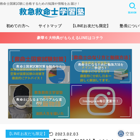
救命士国家試験に合格するための知識や情報をお届け！
SEARCH
初めての方へ
サイトマップ
【LINEお友だち限定】
塾長につい
豪華６大特典がもらえるLINEはコチラ
救命士になるために勉強方法を
救命士国家試験対策を知ろう！
学ぼう！
救命士になるまでのリアルな道
Instagram毎日更新中！
のり
2023.02.03
空飯
【LINEお友だち限定】