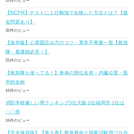
32件のビュー
【NCPR】テストに１日勉強で合格した方法とは？【過
去問題あり】
30件のビュー
【保存版】心電図読み方のコツ・異常不整脈一覧【救急
隊・看護師必見！】
25件のビュー
【救急隊も使ってる！】身体の部位名前・内臓位置・医
学的名称
16件のビュー
消防学校厳しい県ランキング3位大阪 2位福岡市 1位は
〇〇県
16件のビュー
【完全保存版】【第５巻】救急救命士国家試験用ゴロ合