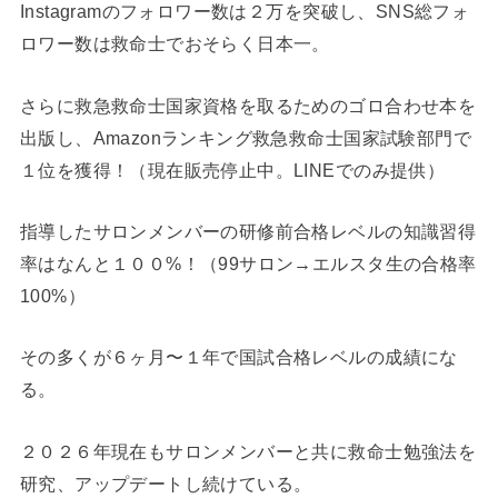
Instagramのフォロワー数は２万を突破し、SNS総フォ
ロワー数は救命士でおそらく日本一。
さらに救急救命士国家資格を取るためのゴロ合わせ本を
出版し、Amazonランキング救急救命士国家試験部門で
１位を獲得！（現在販売停止中。LINEでのみ提供）
指導したサロンメンバーの研修前合格レベルの知識習得
率はなんと１００%！（99サロン→エルスタ生の合格率
100%）
その多くが６ヶ月〜１年で国試合格レベルの成績にな
る。
２０２６年現在もサロンメンバーと共に救命士勉強法を
研究、アップデートし続けている。