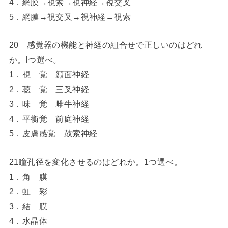
4．網膜→視索→視神経→視交叉
5．網膜→視交叉→視神経→視索
20 感覚器の機能と神経の組合せで正しいのはどれ
か。lつ選べ。
1．視 覚 顔面神経
2．聴 覚 三叉神経
3．味 覚 雌牛神経
4．平衡覚 前庭神経
5．皮膚感覚 鼓索神経
21瞳孔径を変化させるのはどれか。1つ選べ。
1．角 膜
2．虹 彩
3．結 膜
4．水晶体