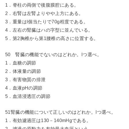
1．脊柱の両側で後腹膜腔にある。
2．右腎は左腎よりやや上方にある。
3．重量はl個当たりで70g程度である。
4．左右の腎臓はハの字型に並んでいる。
5．第2胸椎から第1腰椎の高さに位置する。
50 腎臓の機能でないのはどれか。lつ選べ。
1．血糖の調節
2．体液量の調節
3．有害物質の排泄
4．血液pHの調節
5．血清浸透圧の調節
51腎臓の機能について正しいのはどれか。lつ選べ。
1．有効濾過圧は130－140mHgである。
2．濾過の原動力を有効最大血圧という。