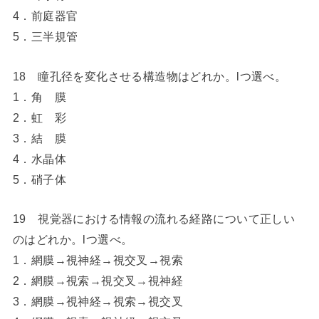
4．前庭器官
5．三半規管
18 瞳孔径を変化させる構造物はどれか。lつ選べ。
1．角 膜
2．虹 彩
3．結 膜
4．水晶体
5．硝子体
19 視覚器における情報の流れる経路について正しい
のはどれか。lつ選べ。
1．網膜→視神経→視交叉→視索
2．網膜→視索→視交叉→視神経
3．網膜→視神経→視索→視交叉