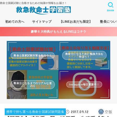
救命士国家試験に合格するための知識や情報をお届け！
SEARCH
初めての方へ
サイトマップ
【LINEお友だち限定】
塾長につい
豪華６大特典がもらえるLINEはコチラ
救命士になるために勉強方法を
救命士国家試験対策を知ろう！
学ぼう！
救命士になるまでのリアルな道
Instagram毎日更新中！
のり
2017.09.12
空飯
携帯で持ち運べる救命士国家試験問題集