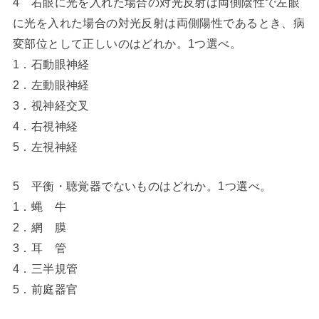
4 右眼に光を入れた場合の対光反射は両側陰性で左眼
に光を入れた場合の対光反射は両側陽性であるとき、病
変部位として正しいのはどれか。1つ選べ。
1．石動眼神経
2．左動眼神経
3．視神経交叉
4．右視神経
5．左視神経
5 平衡・聴覚器でないものはどれか。1つ選べ。
1．蝿 牛
2．網 膜
3．耳 管
4．三半規管
5．前庭器官