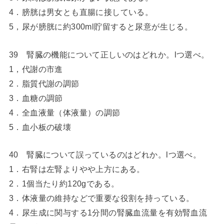
4．膀胱は男女とも直腸に接している。
5，尿が膀胱に約300ml貯留すると尿意が生じる。
39 腎臓の機能について正しいのはどれか。lつ選べ。
1，代謝の市進
2．脂質代謝の調節
3．血糖の調節
4．全血液量（体液量）の調節
5．血小板の破壊
40 腎臓について誤っているのはどれか。lつ選べ。
1．右腎は左腎よりやや上方にある。
2．1個当たり約120gである。
3．体液量の維持などで重要な役割を持っている。
4．尿生成に関与する1分間の腎臓血流量を有効腎血流