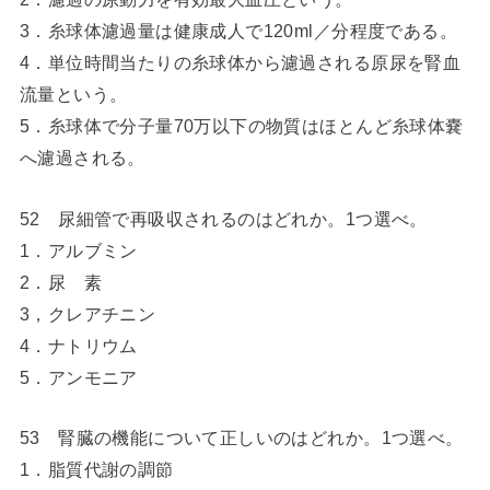
3．糸球体濾過量は健康成人で120ml／分程度である。
4．単位時間当たりの糸球体から濾過される原尿を腎血
流量という。
5．糸球体で分子量70万以下の物質はほとんど糸球体嚢
へ濾過される。
52 尿細管で再吸収されるのはどれか。1つ選べ。
1．アルブミン
2．尿 素
3，クレアチニン
4．ナトリウム
5．アンモニア
53 腎臓の機能について正しいのはどれか。1つ選べ。
1．脂質代謝の調節