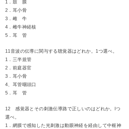
1．鼓 膜
2．耳小骨
3．雌 牛
4．雌牛神経核
5．耳 管
11音波の伝導に関与する聴覚器はどれか。1つ選べ。
1．三半規管
2．前庭器官
3．耳小骨
4、耳管咽頭口
5．耳 管
12 感覚器とその刺激伝導路で正しいのはどれか。lつ
選べ。
1．網膜で感知した光刺激は動眼神経を経由して中枢神