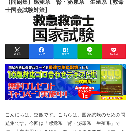
【問題集】感覚系 腎・泌尿系 生殖系【救命
士国会試験対策】
ポスト
シェア
はてブ
送る
Pocket
こんにちは、空飯です。こちらは、国家試験のための問
題集です。今回は「感覚系 腎・泌尿系 生殖系」で