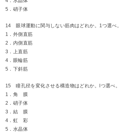
4．水晶体
5．硝子体
14 眼球運動に関与しない筋肉はどれか。1つ選べ。
1．外側直筋
2．内側直筋
3．上直筋
4．眼輪筋
5．下斜筋
15 瞳孔径を変化させる構造物はどれか。lつ選べ。
1．角 膜
2．硝子体
3．結 膜
4．虹 彩
5．水晶体