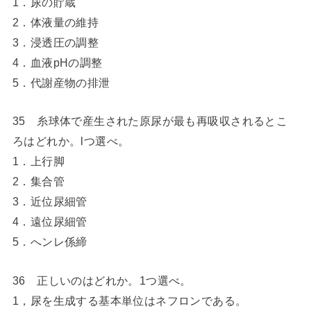
1．尿の貯蔵
2．体液量の維持
3．浸透圧の調整
4．血液pHの調整
5．代謝産物の排泄
35 糸球体で産生された原尿が最も再吸収されるとこ
ろはどれか。lつ選べ。
1．上行脚
2．集合管
3．近位尿細管
4．遠位尿細管
5．へンレ係締
36 正しいのはどれか。1つ選べ。
1，尿を生成する基本単位はネフロンである。