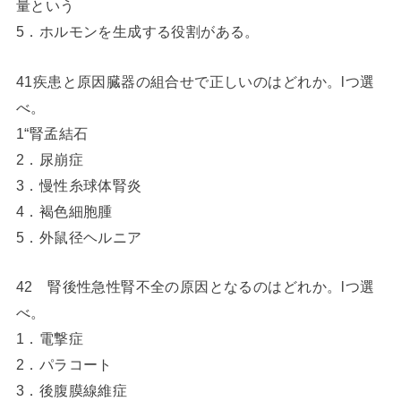
量という
5．ホルモンを生成する役割がある。
41疾患と原因臓器の組合せで正しいのはどれか。lつ選
べ。
1“腎孟結石
2．尿崩症
3．慢性糸球体腎炎
4．褐色細胞腫
5．外鼠径ヘルニア
42 腎後性急性腎不全の原因となるのはどれか。lつ選
べ。
1．電撃症
2．パラコート
3．後腹膜線維症