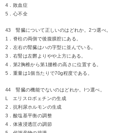
4．敗血症
5．心不全
43 腎臓について正しいのはどれか。2つ選べ。
1．脊柱の両側で後腹膜腔にある。
2．左右の腎臓はハの字型に並んでいる。
3．右腎は左欝よりやや上方にある。
4．第2胸椎から第1腰椎の高さに位置する。
5．重量は1個当たりで70g程度である。
44 腎臓の機能でないのはどれか。lつ選べ。
L エリスロボェチンの生成
2．抗利尿ホルモンの生成
3．酸塩基平衡の調整
4．体液浸透圧の調節
5．代謝産物の排泄