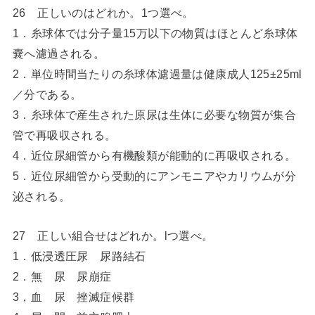
26 正しいのはどれか。1つ選べ。
1．糸球体では分子量15万以下の物質はほとんど糸球体
嚢へ濾過される。
2．単位時間当たりの糸球体濾過量は健康成人125±25ml
／分である。
3．糸球体で産生された原尿は生体に必要な物質が集合
管で再吸収される。
4．近位尿細管から有機酸類が能動的に再吸収される。
5．近位尿細管から受動的にアンモニアやカリウムが分
泌される。
27 正しい組合せはどれか。lつ選べ。
1．低浸透圧尿 尿路結石
2．無 尿 尿崩症
3，血 尿 挫滅症候群