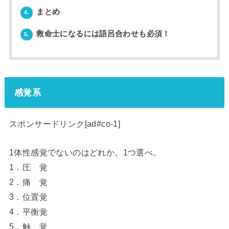
まとめ
4.
救命士になるには語呂合わせも必須！
5.
感覚系
スポンサードリンク[ad#co-1]
1体性感覚でないのはどれか。1つ選べ。
1．圧 覚
2．痛 覚
3．位置覚
4．平衡覚
5．触 覚