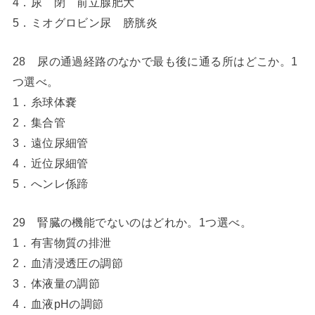
4．尿 閉 前立腺肥大
5．ミオグロビン尿 膀胱炎
28 尿の通過経路のなかで最も後に通る所はどこか。1
つ選べ。
1．糸球体嚢
2．集合管
3．遠位尿細管
4．近位尿細管
5．へンレ係蹄
29 腎臓の機能でないのはどれか。1つ選べ。
1．有害物質の排泄
2．血清浸透圧の調節
3．体液量の調節
4．血液pHの調節