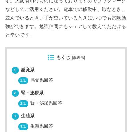
す。大変有用なものになっておりますのでブックマーク
などしてご活用ください。電車での移動中、暇なとき、
並んでいるとき、手が空いているときにいつでも試験勉
強ができます。勉強仲間にもシェアして教えてただける
と幸いです。
もくじ
[
非表示
]
感覚系
1.
感覚系回答
1.1.
腎・泌尿系
2.
腎・泌尿系回答
2.1.
生殖系
3.
生殖系回答
3.1.