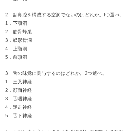
2 副鼻腔を構成する空洞でないのはどれか。lつ選べ。
1．下顎洞
2．筋骨蜂巣
3．蝶形骨洞
4．上顎洞
5．前頭洞
3 舌の味覚に関与するのはどれか。2つ選べ。
1．三叉神経
2．顔面神経
3．舌咽神経
4．迷走神経
5．舌下神経