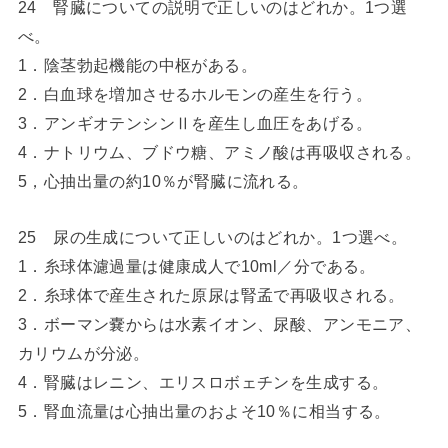
24 腎臓についての説明で正しいのはどれか。1つ選
べ。
1．陰茎勃起機能の中枢がある。
2．白血球を増加させるホルモンの産生を行う。
3．アンギオテンシンⅡを産生し血圧をあげる。
4．ナトリウム、ブドウ糖、アミノ酸は再吸収される。
5，心抽出量の約10％が腎臓に流れる。
25 尿の生成について正しいのはどれか。1つ選べ。
1．糸球体濾過量は健康成人で10ml／分である。
2．糸球体で産生された原尿は腎孟で再吸収される。
3．ボーマン嚢からは水素イオン、尿酸、アンモニア、
カリウムが分泌。
4．腎臓はレニン、エリスロボェチンを生成する。
5．腎血流量は心抽出量のおよそ10％に相当する。