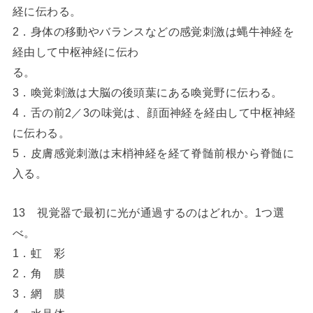
経に伝わる。
2．身体の移動やバランスなどの感覚刺激は蝿牛神経を
経由して中枢神経に伝わ
る。
3．喚覚刺激は大脳の後頭葉にある喚覚野に伝わる。
4．舌の前2／3の味覚は、顔面神経を経由して中枢神経
に伝わる。
5．皮膚感覚刺激は末梢神経を経て脊髄前根から脊髄に
入る。
13 視覚器で最初に光が通過するのはどれか。1つ選
べ。
1．虹 彩
2．角 膜
3．網 膜