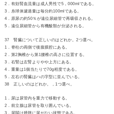
2．有効腎血流量は成人男性で5，000mlである。
3．糸球体濾過量は毎分約100mlである。
4．原尿の約50％が遠位尿細管で再吸収される。
5．遠位尿細管から有機酸類が分泌される。
37 腎臓について正しいのはどれか。2つ選べ。
1．脊柱の両側で後腹膜腔にある。
2．第2胸椎から第1腰椎の高さに位置する。
3．右腎は左腎よりやや上方にある。
4．重量は1個当たりで70g程度である。
5．左右の腎臓はハの字型に並んでいる。
38 正しいのはどれか。，1つ選べ。
1．尿は尿管内を重力で移動する。
2．前立腺は尿管を取り囲んでいる。
3．尿閥は膀胱に尿がない状態である。