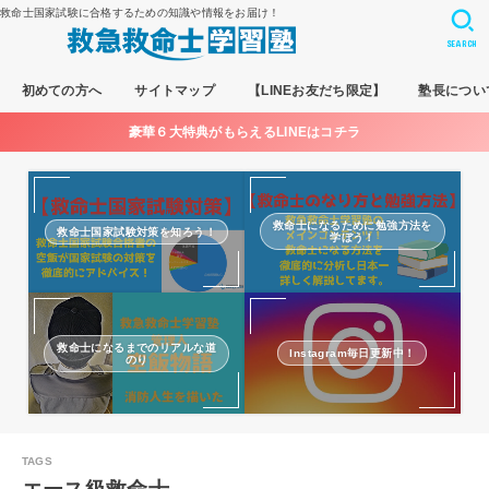
救命士国家試験に合格するための知識や情報をお届け！
SEARCH
初めての方へ
サイトマップ
【LINEお友だち限定】
塾長につい
豪華６大特典がもらえるLINEはコチラ
救命士になるために勉強方法を
救命士国家試験対策を知ろう！
学ぼう！
救命士になるまでのリアルな道
Instagram毎日更新中！
のり