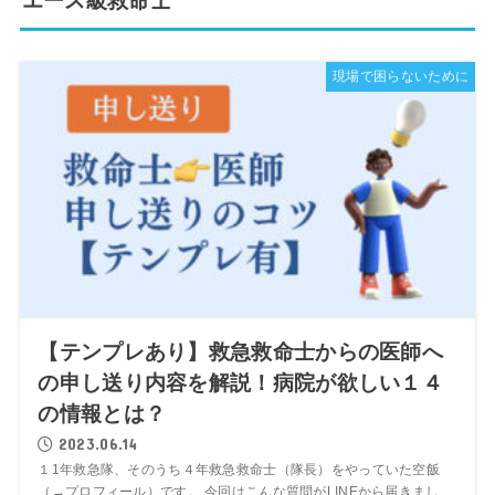
エース級救命士
現場で困らないために
【テンプレあり】救急救命士からの医師へ
の申し送り内容を解説！病院が欲しい１４
の情報とは？
2023.06.14
１1年救急隊、そのうち４年救急救命士（隊長）をやっていた空飯
（→プロフィール）です。 今回はこんな質問がLINEから届きまし