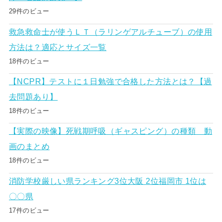
29件のビュー
救急救命士が使うＬＴ（ラリンゲアルチューブ）の使用
方法は？適応とサイズ一覧
18件のビュー
【NCPR】テストに１日勉強で合格した方法とは？【過
去問題あり】
18件のビュー
【実際の映像】死戦期呼吸（ギャスピング）の種類 動
画のまとめ
18件のビュー
消防学校厳しい県ランキング3位大阪 2位福岡市 1位は
〇〇県
17件のビュー