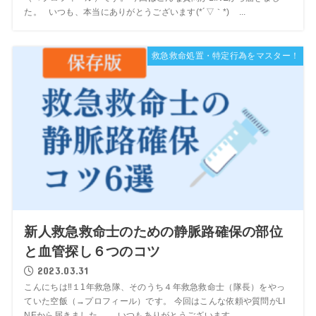
た。 いつも、本当にありがとうございます(*´▽｀*) ...
救急救命処置・特定行為をマスター！
新人救急救命士のための静脈路確保の部位
と血管探し６つのコツ
2023.03.31
こんにちは‼１1年救急隊、そのうち４年救急救命士（隊長）をやっ
ていた空飯（→プロフィール）です。 今回はこんな依頼や質問がLI
NEから届きました。 いつもありがとうございます。 ...