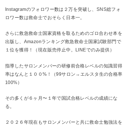
Instagramのフォロワー数は２万を突破し、SNS総フォ
ロワー数は救命士でおそらく日本一。
さらに救急救命士国家資格を取るためのゴロ合わせ本を
出版し、Amazonランキング救急救命士国家試験部門で
１位を獲得！（現在販売停止中。LINEでのみ提供）
指導したサロンメンバーの研修前合格レベルの知識習得
率はなんと１００%！（99サロン→エルスタ生の合格率
100%）
その多くが６ヶ月〜１年で国試合格レベルの成績にな
る。
２０２６年現在もサロンメンバーと共に救命士勉強法を