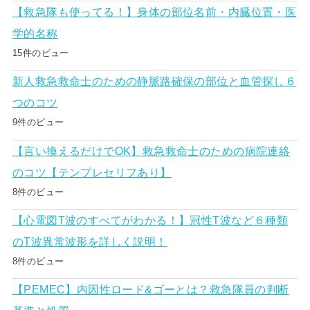
【救急隊も使ってる！】身体の部位名前・内臓位置・医
学的名称
15件のビュー
新人救急救命士のための静脈路確保の部位と血管探し６
つのコツ
9件のビュー
【言い換えるだけでOK】救急救命士のための病院連絡
のコツ【テンプレセリフあり】
8件のビュー
【心電図T波のすべてがわかる！】冠性T波など６種類
のT波異常波形を詳しく説明！
8件のビュー
【PEMEC】内因性ロード&ゴーとは？救急隊員の判断