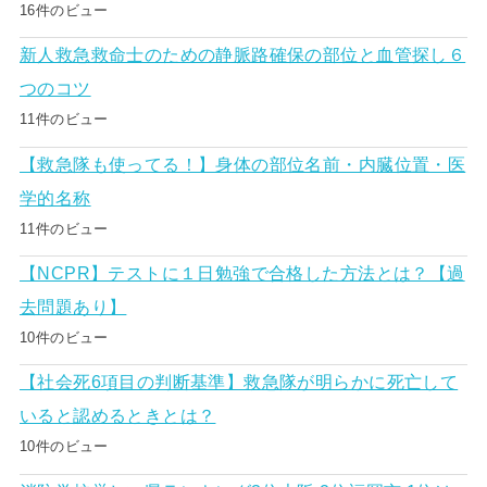
16件のビュー
新人救急救命士のための静脈路確保の部位と血管探し６
つのコツ
11件のビュー
【救急隊も使ってる！】身体の部位名前・内臓位置・医
学的名称
11件のビュー
【NCPR】テストに１日勉強で合格した方法とは？【過
去問題あり】
10件のビュー
【社会死6項目の判断基準】救急隊が明らかに死亡して
いると認めるときとは？
10件のビュー