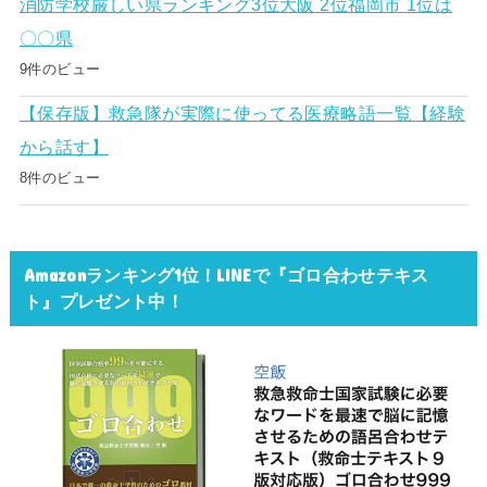
消防学校厳しい県ランキング3位大阪 2位福岡市 1位は
〇〇県
9件のビュー
【保存版】救急隊が実際に使ってる医療略語一覧【経験
から話す】
8件のビュー
Amazonランキング1位！LINEで『ゴロ合わせテキス
ト』プレゼント中！