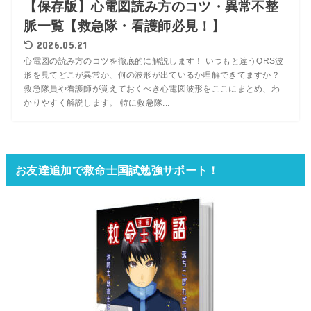
【保存版】心電図読み方のコツ・異常不整
脈一覧【救急隊・看護師必見！】
2026.05.21
心電図の読み方のコツを徹底的に解説します！ いつもと違うQRS波
形を見てどこが異常か、何の波形が出ているか理解できてますか？
救急隊員や看護師が覚えておくべき心電図波形をここにまとめ、わ
かりやすく解説します。 特に救急隊...
お友達追加で救命士国試勉強サポート！