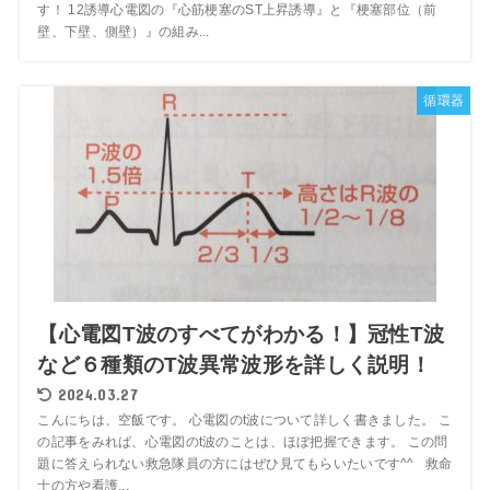
す！ 12誘導心電図の『心筋梗塞のST上昇誘導』と『梗塞部位（前
壁、下壁、側壁）』の組み...
循環器
【心電図T波のすべてがわかる！】冠性T波
など６種類のT波異常波形を詳しく説明！
2024.03.27
こんにちは、空飯です。 心電図のt波について詳しく書きました。 こ
の記事をみれば、心電図のt波のことは、ほぼ把握できます。 この問
題に答えられない救急隊員の方にはぜひ見てもらいたいです^^ 救命
士の方や看護...