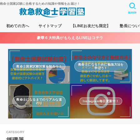
救命士国家試験に合格するための知識や情報をお届け！
SEARCH
初めての方へ
サイトマップ
【LINEお友だち限定】
塾長につい
豪華６大特典がもらえるLINEはコチラ
救命士になるために勉強方法を
救命士国家試験対策を知ろう！
学ぼう！
救命士になるまでのリアルな道
Instagram毎日更新中！
のり