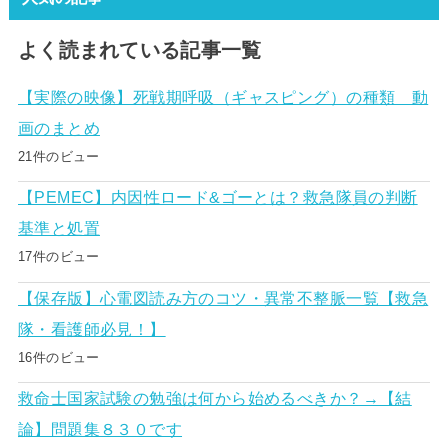
よく読まれている記事一覧
【実際の映像】死戦期呼吸（ギャスピング）の種類 動
画のまとめ
21件のビュー
【PEMEC】内因性ロード&ゴーとは？救急隊員の判断
基準と処置
17件のビュー
【保存版】心電図読み方のコツ・異常不整脈一覧【救急
隊・看護師必見！】
16件のビュー
救命士国家試験の勉強は何から始めるべきか？→【結
論】問題集８３０です