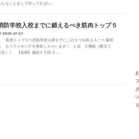
どんなことをして待ってればい...
消防学校入校までに鍛えるべき筋肉トップ５
2020.07.03
筋肉トップ５〜消防学校入校までにこの５つを鍛えろ！〜 最初
に、もうランキングを発表しちゃいます！ １位 大胸筋（腕立て
（広）） 【目標】連続５０回 ２...