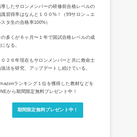
指導したサロンメンバーの研修前合格レベルの
知識習得率はなんと１００%！（99サロン→エ
ルスタ生の合格率100%）
その多くが６ヶ月〜１年で国試合格レベルの成
績になる。
２０２６年現在もサロンメンバーと共に救命士
勉強法を研究、アップデートし続けている。
Amazonランキング１位を獲得した教材などを
LINEから期間限定無料プレゼント中！
期間限定無料プレゼント中！