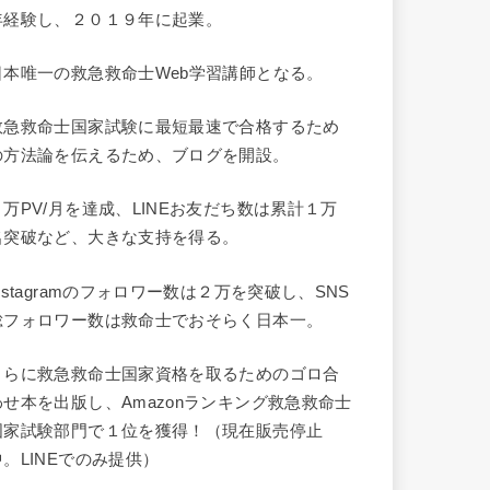
年経験し、２０１９年に起業。
日本唯一の救急救命士Web学習講師となる。
救急救命士国家試験に最短最速で合格するため
の方法論を伝えるため、ブログを開設。
９万PV/月を達成、LINEお友だち数は累計１万
名突破など、大きな支持を得る。
Instagramのフォロワー数は２万を突破し、SNS
総フォロワー数は救命士でおそらく日本一。
さらに救急救命士国家資格を取るためのゴロ合
わせ本を出版し、Amazonランキング救急救命士
国家試験部門で１位を獲得！（現在販売停止
中。LINEでのみ提供）