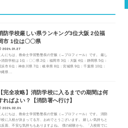
消防学校厳しい県ランキング3位大阪 2位福
岡市 1位は〇〇県
2024.01.27
こんにちは、救命士学習塾塾長の空飯（→プロフィール）です。 厳し
い消防学校は 1位：〇〇県 2位：福岡市 3位：大阪 4位：静岡県 5位：
横浜市 6位：神奈川県 7位：岐阜県 8位：宮城県 9位：千葉県 10位：
縄県 ...
【完全攻略】消防学校に入るまでの期間は何
すればよい？【消防署へ行け】
2024.02.04
こんにちは、救命士学習塾塾長の空飯（→プロフィール）です。 消防
学校に入校が決まってる方、おめでとうございます。 嬉しい気持ちと
は反面、不安な気持ちもありますよね。 僕の経験から、「入校前でに