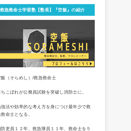
救急救命士学習塾【塾長】『空飯』の紹介
空飯（そらめし）/救急救命士
落ちこぼれが公務員試験を突破し消防士に。
勉強法や効率的な考え方を身につけ最年少で救
急救命士となる。
消防吏員１２年、救急隊員１１年、救命士を５