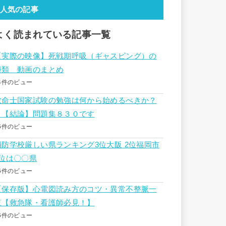
人気の記事
よく読まれている記事一覧
【実際の映像】死戦期呼吸（ギャスピング）の
種類 動画のまとめ
4件のビュー
救命士国家試験の勉強は何から始めるべきか？
→【結論】問題集８３０です
6件のビュー
消防学校厳しい県ランキング3位大阪 2位福岡市
1位は〇〇県
6件のビュー
【保存版】心電図読み方のコツ・異常不整脈一
覧【救急隊・看護師必見！】
6件のビュー