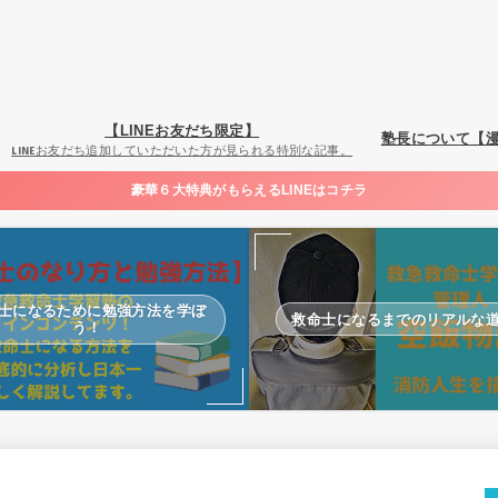
【LINEお友だち限定】
塾長について【
LINEお友だち追加していただいた方が見られる特別な記事。
豪華６大特典がもらえるLINEはコチラ
士になるために勉強方法を学ぼ
救命士になるまでのリアルな
う！