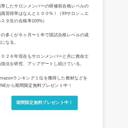
指導したサロンメンバーの研修前合格レベルの
知識習得率はなんと１００%！（99サロン→エ
ルスタ生の合格率100%）
その多くが６ヶ月〜１年で国試合格レベルの成
績になる。
２０２６年現在もサロンメンバーと共に救命士
勉強法を研究、アップデートし続けている。
Amazonランキング１位を獲得した教材などを
LINEから期間限定無料プレゼント中！
期間限定無料プレゼント中！