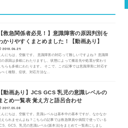
【救急関係者必見！】意識障害の原因判別を
わかりやすくまとめました！【動画あり】
2018.06.29
こんにちは、空飯です。 意識障害の対応って難しいですよね？ 意識障
害の原因は多岐にわたりますし、状態によって搬送先や処置が変わり
こちらも多岐にわたります。 そこで、この記事では意識障害に対応す
るべく種類、症状、対応方法な...
【動画あり】JCS GCS 乳児の意識レベルの
まとめ一覧表 覚え方と語呂合わせ
2017.05.08
こんにちは、空飯です。意識レベルは基本中の基本ですが、なかなか
覚えられませんよね？こちらの記事では救急隊員や病院で使っている
JCS、GCS、乳児の意識レベル(坂本法)をまとめて一覧表にしまし