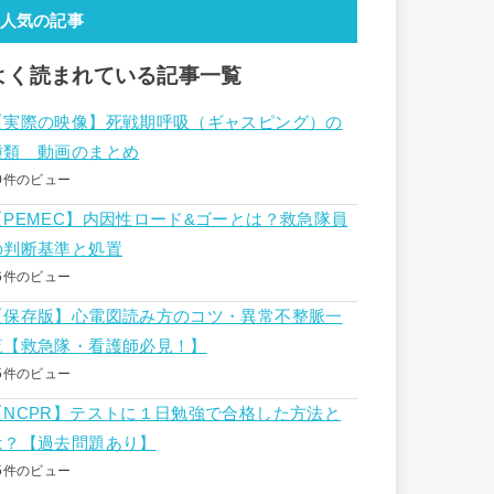
人気の記事
よく読まれている記事一覧
【実際の映像】死戦期呼吸（ギャスピング）の
種類 動画のまとめ
0件のビュー
【PEMEC】内因性ロード&ゴーとは？救急隊員
の判断基準と処置
6件のビュー
【保存版】心電図読み方のコツ・異常不整脈一
覧【救急隊・看護師必見！】
5件のビュー
【NCPR】テストに１日勉強で合格した方法と
は？【過去問題あり】
5件のビュー