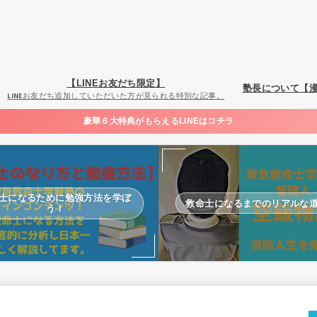
【LINEお友だち限定】
塾長について【
LINEお友だち追加していただいた方が見られる特別な記事。
豪華６大特典がもらえるLINEはコチラ
士になるために勉強方法を学ぼ
救命士になるまでのリアルな
う！