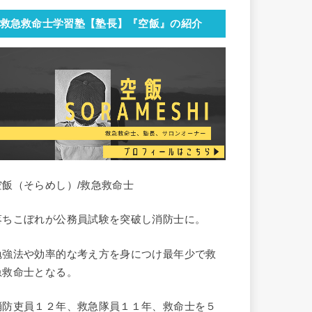
救急救命士学習塾【塾長】『空飯』の紹介
空飯（そらめし）/救急救命士
落ちこぼれが公務員試験を突破し消防士に。
勉強法や効率的な考え方を身につけ最年少で救
急救命士となる。
消防吏員１２年、救急隊員１１年、救命士を５