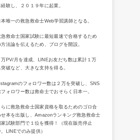
年経験し、２０１９年に起業。
日本唯一の救急救命士Web学習講師となる。
救急救命士国家試験に最短最速で合格するため
の方法論を伝えるため、ブログを開設。
９万PV/月を達成、LINEお友だち数は累計１万
名突破など、大きな支持を得る。
Instagramのフォロワー数は２万を突破し、SNS
総フォロワー数は救命士でおそらく日本一。
さらに救急救命士国家資格を取るためのゴロ合
わせ本を出版し、Amazonランキング救急救命士
国家試験部門で１位を獲得！（現在販売停止
中。LINEでのみ提供）