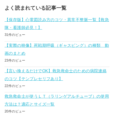
よく読まれている記事一覧
【保存版】心電図読み方のコツ・異常不整脈一覧【救急
隊・看護師必見！】
31件のビュー
【実際の映像】死戦期呼吸（ギャスピング）の種類 動
画のまとめ
23件のビュー
【言い換えるだけでOK】救急救命士のための病院連絡
のコツ【テンプレセリフあり】
22件のビュー
救急救命士が使うＬＴ（ラリンゲアルチューブ）の使用
方法は？適応とサイズ一覧
20件のビュー