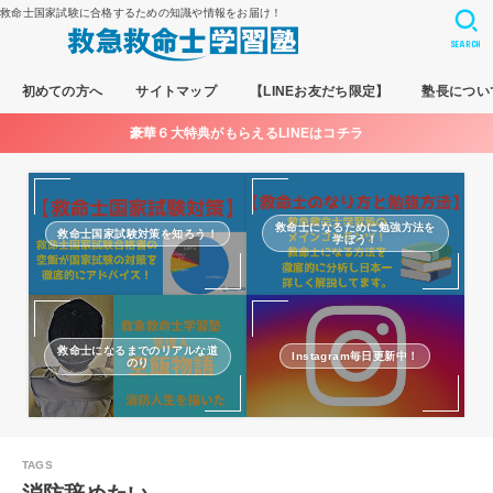
救命士国家試験に合格するための知識や情報をお届け！
SEARCH
初めての方へ
サイトマップ
【LINEお友だち限定】
塾長につい
豪華６大特典がもらえるLINEはコチラ
救命士になるために勉強方法を
救命士国家試験対策を知ろう！
学ぼう！
救命士になるまでのリアルな道
Instagram毎日更新中！
のり