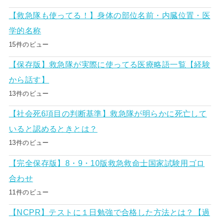
【救急隊も使ってる！】身体の部位名前・内臓位置・医
学的名称
15件のビュー
【保存版】救急隊が実際に使ってる医療略語一覧【経験
から話す】
13件のビュー
【社会死6項目の判断基準】救急隊が明らかに死亡して
いると認めるときとは？
13件のビュー
【完全保存版】8・9・10版救急救命士国家試験用ゴロ
合わせ
11件のビュー
【NCPR】テストに１日勉強で合格した方法とは？【過