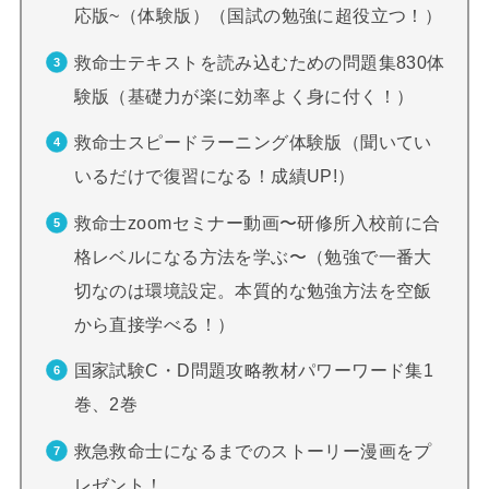
応版~（体験版）（国試の勉強に超役立つ！）
救命士テキストを読み込むための問題集830体
験版（基礎力が楽に効率よく身に付く！）
救命士スピードラーニング体験版（聞いてい
いるだけで復習になる！成績UP!）
救命士zoomセミナー動画〜研修所入校前に合
格レベルになる方法を学ぶ〜（勉強で一番大
切なのは環境設定。本質的な勉強方法を空飯
から直接学べる！）
国家試験C・D問題攻略教材パワーワード集1
巻、2巻
救急救命士になるまでのストーリー漫画をプ
レゼント！